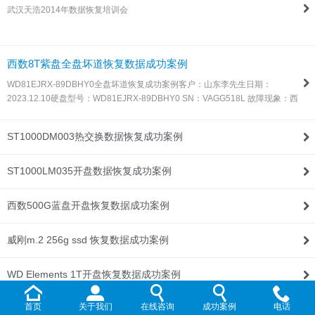
武汉天浩2014年数据恢复培训会
联系我们
西数8T紫盘全盘坏道恢复数据成功案例
WD81EJRX-89DBHY0全盘坏道恢复成功案例客户：山东李先生日期：
2023.12.10硬盘型号：WD81EJRX-89DBHY0 SN：VAGG518L 故障现象：西
数8T紫盘，全盘坏道，由于这种盘目前所有数据恢复设备都不支持固件处理，
所以同行发过来让我们帮忙处理！解决方案：收到硬盘后，通过特殊方法处…
ST1000DM003热交换数据恢复成功案例
ST1000LM035开盘数据恢复成功案例
西数500G蓝盘开盘恢复数据成功案例
威刚m.2 256g ssd 恢复数据成功案例
WD Elements 1T开盘恢复数据成功案例
首页
关于我们
在线咨询
成功案例
电话
WD My Passport 2T开盘恢复数据成功案例