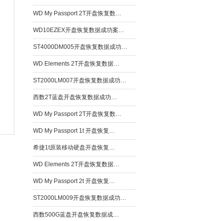
WD My Passport 2T开盘恢复数…
WD10EZEX开盘恢复数据成功案…
ST4000DM005开盘恢复数据成功…
WD Elements 2T开盘恢复数据…
ST2000LM007开盘恢复数据成功…
西数2T蓝盘开盘恢复数据成功…
WD My Passport 2T开盘恢复数…
WD My Passport 1t 开盘恢复…
希捷1t原装移动硬盘开盘恢复…
WD Elements 2T开盘恢复数据…
WD My Passport 2t 开盘恢复…
ST2000LM009开盘恢复数据成功…
西数500G蓝盘开盘恢复数据成…