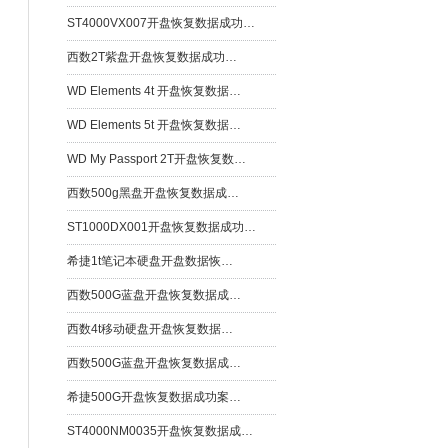
ST4000VX007开盘恢复数据成功…
西数2T紫盘开盘恢复数据成功…
WD Elements 4t 开盘恢复数据…
WD Elements 5t 开盘恢复数据…
WD My Passport 2T开盘恢复数…
西数500g黑盘开盘恢复数据成…
ST1000DX001开盘恢复数据成功…
希捷1t笔记本硬盘开盘数据恢…
西数500G蓝盘开盘恢复数据成…
西数4t移动硬盘开盘恢复数据…
西数500G蓝盘开盘恢复数据成…
希捷500G开盘恢复数据成功案…
ST4000NM0035开盘恢复数据成…