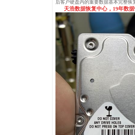
后客户硬盘内的重要数据基本完整恢
天浩数据恢复中心，19年数