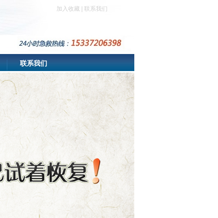
加入收藏
|
联系我们
联系我们