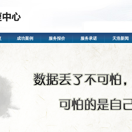
复
成功案例
服务报价
服务承诺
天浩新闻