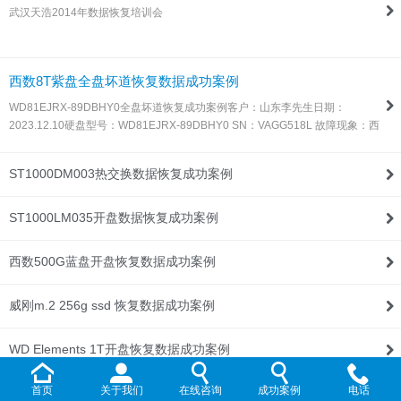
武汉天浩2014年数据恢复培训会
联系我们
西数8T紫盘全盘坏道恢复数据成功案例
WD81EJRX-89DBHY0全盘坏道恢复成功案例客户：山东李先生日期：
2023.12.10硬盘型号：WD81EJRX-89DBHY0 SN：VAGG518L 故障现象：西
数8T紫盘，全盘坏道，由于这种盘目前所有数据恢复设备都不支持固件处理，
所以同行发过来让我们帮忙处理！解决方案：收到硬盘后，通过特殊方法处…
ST1000DM003热交换数据恢复成功案例
ST1000LM035开盘数据恢复成功案例
西数500G蓝盘开盘恢复数据成功案例
威刚m.2 256g ssd 恢复数据成功案例
WD Elements 1T开盘恢复数据成功案例
首页
关于我们
在线咨询
成功案例
电话
WD My Passport 2T开盘恢复数据成功案例