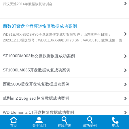
武汉天浩2014年数据恢复培训会
联系我们
西数8T紫盘全盘坏道恢复数据成功案例
WD81EJRX-89DBHY0全盘坏道恢复成功案例客户：山东李先生日期：
2023.12.10硬盘型号：WD81EJRX-89DBHY0 SN：VAGG518L 故障现象：西
数8T紫盘，全盘坏道，由于这种盘目前所有数据恢复设备都不支持固件处理，
所以同行发过来让我们帮忙处理！解决方案：收到硬盘后，通过特殊方法处…
ST1000DM003热交换数据恢复成功案例
ST1000LM035开盘数据恢复成功案例
西数500G蓝盘开盘恢复数据成功案例
威刚m.2 256g ssd 恢复数据成功案例
WD Elements 1T开盘恢复数据成功案例
首页
关于我们
在线咨询
成功案例
电话
WD My Passport 2T开盘恢复数据成功案例