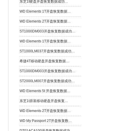
东芝1t硬盘开盘恢复数据成功…
WD Elements 1T开盘恢复数据…
WD Elements 2T开盘恢复数据…
ST1000DM003开盘恢复数据成功…
WD Elements 1T开盘恢复数据…
ST1000LM037开盘恢复数据成功…
希捷4T移动硬盘开盘恢复数据…
ST1000DM003开盘恢复数据成功…
ST2000LM007开盘恢复数据成功…
WD Elements 5t 开盘恢复数据…
东芝1t原装移动硬盘开盘恢复…
WD Elements 2T开盘恢复数据…
WD My Passport 2T开盘恢复数…
DT01ACA100开盘恢复数据成功…