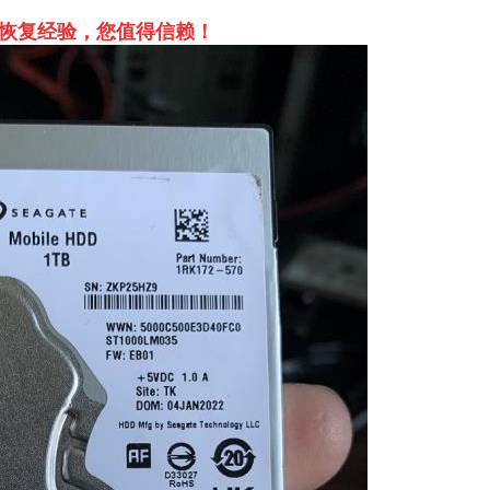
据恢复经验，您值得信赖！