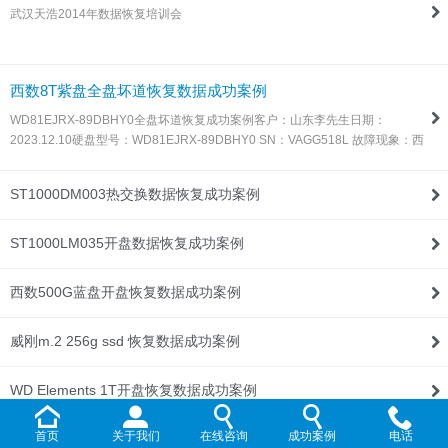
武汉天浩2014年数据恢复培训会
联系我们
西数8T紫盘全盘坏道恢复数据成功案例
WD81EJRX-89DBHY0全盘坏道恢复成功案例客户：山东李先生日期：
2023.12.10硬盘型号：WD81EJRX-89DBHY0 SN：VAGG518L 故障现象：西
数8T紫盘，全盘坏道，由于这种盘目前所有数据恢复设备都不支持固件处理，
所以同行发过来让我们帮忙处理！解决方案：收到硬盘后，通过特殊方法处…
ST1000DM003热交换数据恢复成功案例
ST1000LM035开盘数据恢复成功案例
西数500G蓝盘开盘恢复数据成功案例
威刚m.2 256g ssd 恢复数据成功案例
WD Elements 1T开盘恢复数据成功案例
首页
关于我们
在线咨询
成功案例
电话
WD My Passport 2T开盘恢复数据成功案例