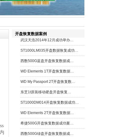
开盘恢复数据案例
武汉天浩2014年12月成功举办…
ST1000LM035开盘数据恢复成功…
西数500G蓝盘开盘恢复数据成…
WD Elements 1T开盘恢复数据…
WD My Passport 2T开盘恢复数…
东芝1t原装移动硬盘开盘恢复…
ST1000DM014开盘恢复数据成功…
WD Elements 2T开盘恢复数据…
希捷500G开盘恢复数据成功案…
ss
内
西数500G绿盘开盘恢复数据成…