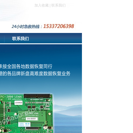
加入收藏
|
联系我们
联系我们