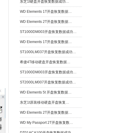
东芝1t硬盘开盘恢复数据成功…
WD Elements 1T开盘恢复数据…
WD Elements 2T开盘恢复数据…
ST1000DM003开盘恢复数据成功…
WD Elements 1T开盘恢复数据…
ST1000LM037开盘恢复数据成功…
希捷4T移动硬盘开盘恢复数据…
ST1000DM003开盘恢复数据成功…
ST2000LM007开盘恢复数据成功…
WD Elements 5t 开盘恢复数据…
东芝1t原装移动硬盘开盘恢复…
WD Elements 2T开盘恢复数据…
WD My Passport 2T开盘恢复数…
DT01ACA100开盘恢复数据成功…