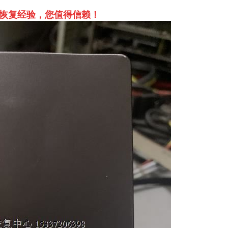
据恢复经验，您值得信赖！