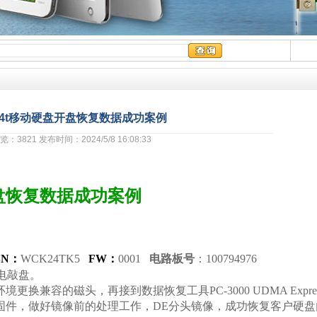
4t移动硬盘开盘恢复数据成功案例
览：
3821 发布时间：2024/5/8 16:08:33
盘
恢复数据成功案例
SN：
WCK24TK5
FW：
0001
电路板号
：
100794976
电敲盘。
环境更换兼容的磁头，再
接
到
数
据恢复工
具PC-3000 UDMA Expre
固件，做好镜像前的处理工作，DE分头镜像，成功恢复客户硬盘