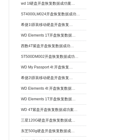
wd 1t硬盘开盘恢复数据成功案…
ST4000LM024开盘恢复数据成功…
希捷1t原装移动硬盘开盘恢复…
WD Elements 1T开盘恢复数据…
西数4T紫盘开盘恢复数据成功…
ST500DM002开盘恢复数据成功…
WD My Passport 4t 开盘恢复…
希捷2t原装移动硬盘开盘恢复…
WD Elements 4t 开盘恢复数据…
WD Elements 1T开盘恢复数据…
WD 4T紫盘开盘恢复数据成功案…
三星120G硬盘开盘恢复数据成…
东芝500g硬盘开盘恢复数据成…